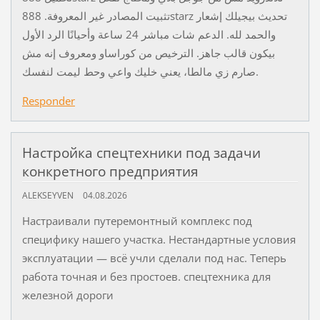
تثبيت المصادر غير المعروفة. 888starz تحديث بيجيلك إشعار
والحمد لله. الدعم شات مباشر 24 ساعة وأحيانًا الرد الأول
بيكون قالب جاهز. الترخيص من كوراساو ومعروف إنه مش
صارم زي مالطا، يعني خليك واعي وحط ليمت لنفسك.
Responder
Настройка спецтехники под задачи
конкретного предприятия
ALEKSEYVEN
04.08.2026
Настраивали путеремонтный комплекс под
специфику нашего участка. Нестандартные условия
эксплуатации — всё учли сделали под нас. Теперь
работа точная и без простоев. спецтехника для
железной дороги