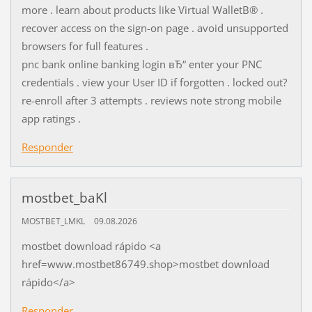
more . learn about products like Virtual WalletВ® .
recover access on the sign-on page . avoid unsupported
browsers for full features .
pnc bank online banking login вЂ“ enter your PNC
credentials . view your User ID if forgotten . locked out?
re-enroll after 3 attempts . reviews note strong mobile
app ratings .
Responder
mostbet_baKl
MOSTBET_LMKL
09.08.2026
mostbet download rápido <a
href=www.mostbet86749.shop>mostbet download
rápido</a>
Responder